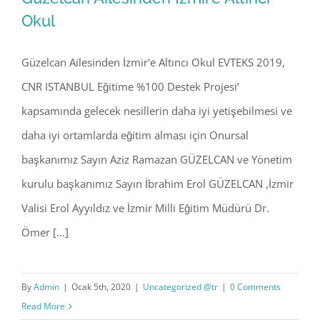
Okul
Güzelcan Ailesinden İzmir'e Altıncı Okul EVTEKS 2019,
Güzelcan Ailesinden İzmir’e Altıncı
CNR ISTANBUL Eğitime %100 Destek Projesi’
Okul
kapsamında gelecek nesillerin daha iyi yetişebilmesi ve
daha iyi ortamlarda eğitim alması için Onursal
başkanımız Sayın Aziz Ramazan GÜZELCAN ve Yönetim
kurulu başkanımız Sayın İbrahim Erol GÜZELCAN ,İzmir
Valisi Erol Ayyıldız ve İzmir Milli Eğitim Müdürü Dr.
Ömer [...]
By
Admin
|
Ocak 5th, 2020
|
Uncategorized @tr
|
0 Comments
Read More