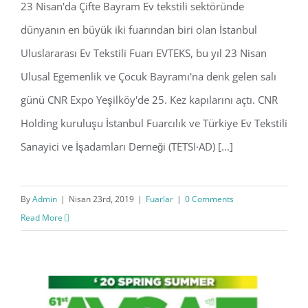
23 Nisan'da Çifte Bayram Ev tekstili sektöründe
EVTEKS | 23 – 27 Nisan 2019 ,
dünyanın en büyük iki fuarından biri olan İstanbul
CNREXPO
Uluslararası Ev Tekstili Fuarı EVTEKS, bu yıl 23 Nisan
Ulusal Egemenlik ve Çocuk Bayramı'na denk gelen salı
günü CNR Expo Yeşilköy'de 25. Kez kapılarını açtı. CNR
Holding kuruluşu İstanbul Fuarcılık ve Türkiye Ev Tekstili
Sanayici ve İşadamları Derneği (TETSI·AD) [...]
By
Admin
|
Nisan 23rd, 2019
|
Fuarlar
|
0 Comments
Read More