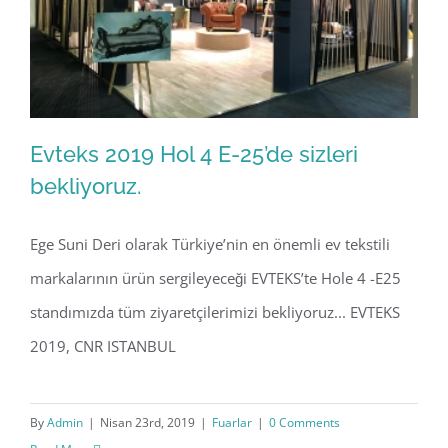
Evteks 2019 Hol 4 E-25’de sizleri
bekliyoruz.
Ege Suni Deri olarak Türkiye’nin en önemli ev tekstili
Evteks 2019 Hol 4 E-25’de sizleri
markalarının ürün sergileyeceği EVTEKS’te Hole 4 -E25
bekliyoruz.
standımızda tüm ziyaretçilerimizi bekliyoruz... EVTEKS
2019, CNR ISTANBUL
By
Admin
|
Nisan 23rd, 2019
|
Fuarlar
|
0 Comments