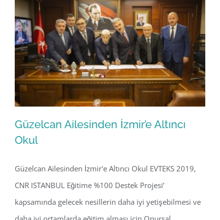
Güzelcan Ailesinden İzmir’e Altıncı
Okul
Güzelcan Ailesinden İzmir'e Altıncı Okul EVTEKS 2019,
Güzelcan Ailesinden İzmir’e Altıncı
CNR ISTANBUL Eğitime %100 Destek Projesi’
Okul
kapsamında gelecek nesillerin daha iyi yetişebilmesi ve
daha iyi ortamlarda eğitim alması için Onursal