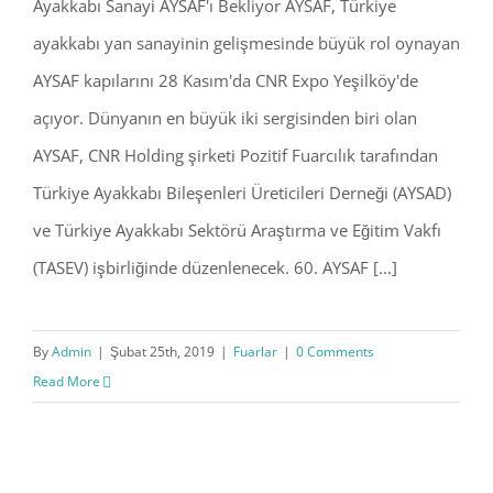
Ayakkabı Sanayi AYSAF'ı Bekliyor AYSAF, Türkiye
AYSAF | 28 Kas– 1 Ara 2018 , CNREXPO
ayakkabı yan sanayinin gelişmesinde büyük rol oynayan
AYSAF kapılarını 28 Kasım'da CNR Expo Yeşilköy'de
açıyor. Dünyanın en büyük iki sergisinden biri olan
AYSAF, CNR Holding şirketi Pozitif Fuarcılık tarafından
Türkiye Ayakkabı Bileşenleri Üreticileri Derneği (AYSAD)
ve Türkiye Ayakkabı Sektörü Araştırma ve Eğitim Vakfı
(TASEV) işbirliğinde düzenlenecek. 60. AYSAF [...]
By
Admin
|
Şubat 25th, 2019
|
Fuarlar
|
0 Comments
Read More