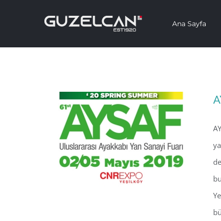
Skip
Ana Sayfa
to
content
A
AY
ya
de
bu
Ye
bü