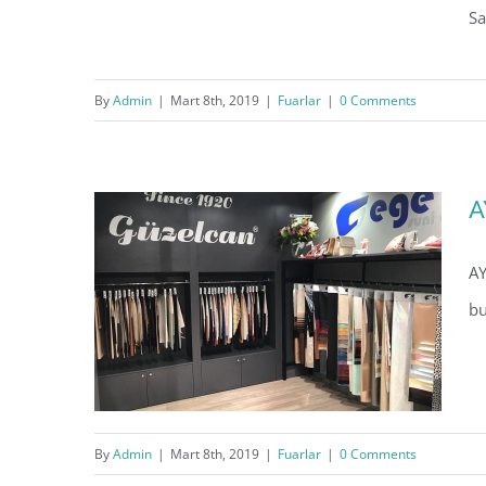
Sa
AYSAF | 02 – 05 May 2019 ,
CNREXPO
By
Admin
|
Mart 8th, 2019
|
Fuarlar
|
0 Comments
A
AY
bu
By
Admin
|
Mart 8th, 2019
|
Fuarlar
|
0 Comments