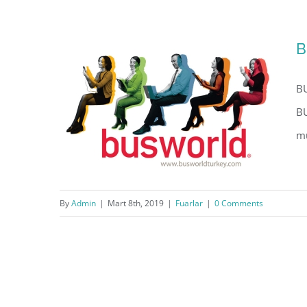
AYSAF 2018 Fuarındaydık,
B
ISTANBUL
BU
BU
mu
By
Admin
|
Mart 8th, 2019
|
Fuarlar
|
0 Comments
Busworld 2018 Fuarındaydık,
IZMIR