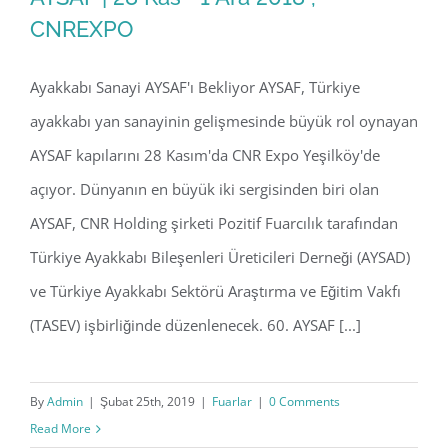
CNREXPO
Ayakkabı Sanayi AYSAF'ı Bekliyor AYSAF, Türkiye
AYSAF | 28 Kas– 1 Ara 2018 , CNREXPO
ayakkabı yan sanayinin gelişmesinde büyük rol oynayan
AYSAF kapılarını 28 Kasım'da CNR Expo Yeşilköy'de
açıyor. Dünyanın en büyük iki sergisinden biri olan
AYSAF, CNR Holding şirketi Pozitif Fuarcılık tarafından
Türkiye Ayakkabı Bileşenleri Üreticileri Derneği (AYSAD)
ve Türkiye Ayakkabı Sektörü Araştırma ve Eğitim Vakfı
(TASEV) işbirliğinde düzenlenecek. 60. AYSAF [...]
By
Admin
|
Şubat 25th, 2019
|
Fuarlar
|
0 Comments
Read More