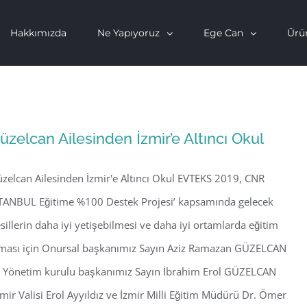
Hakkımızda
Ne Yapıyoruz
Ege Can
Ürü
üzelcan Ailesinden İzmir’e Altıncı Okul
zelcan Ailesinden İzmir'e Altıncı Okul EVTEKS 2019, CNR
TANBUL Eğitime %100 Destek Projesi’ kapsamında gelecek
sillerin daha iyi yetişebilmesi ve daha iyi ortamlarda eğitim
ması için Onursal başkanımız Sayın Aziz Ramazan GÜZELCAN
 Yönetim kurulu başkanımız Sayın İbrahim Erol GÜZELCAN
zmir Valisi Erol Ayyıldız ve İzmir Milli Eğitim Müdürü Dr. Ömer