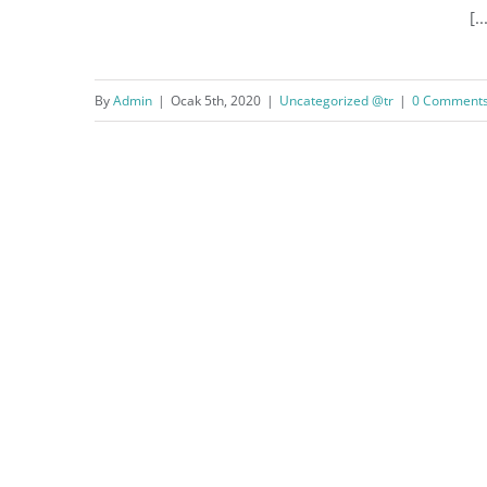
[..
Güzelcan Ailesinden İzmir’e
Altıncı Okul
By
Admin
|
Ocak 5th, 2020
|
Uncategorized @tr
|
0 Comment