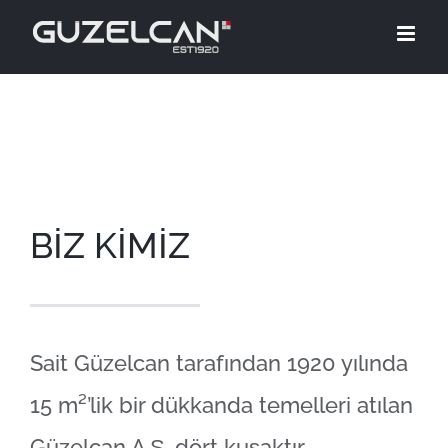
Skip
to
content
BİZ KİMİZ
Sait Güzelcan tarafından 1920 yılında
15 m²’lik bir dükkanda temelleri atılan
Güzelcan A.Ş. dört kuşaktır