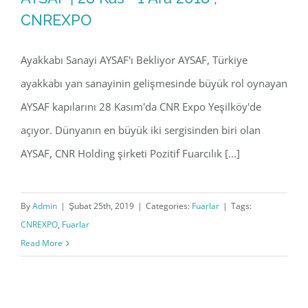
CNREXPO
Ayakkabı Sanayi AYSAF'ı Bekliyor AYSAF, Türkiye
AYSAF | 28 Kas– 1 Ara 2018 , CNREXPO
ayakkabı yan sanayinin gelişmesinde büyük rol oynayan
AYSAF kapılarını 28 Kasım'da CNR Expo Yeşilköy'de
açıyor. Dünyanın en büyük iki sergisinden biri olan
AYSAF, CNR Holding şirketi Pozitif Fuarcılık [...]
By
Admin
|
Şubat 25th, 2019
|
Categories:
Fuarlar
|
Tags:
CNREXPO
,
Fuarlar
Read More